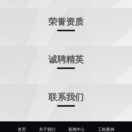
荣誉资质
诚聘精英
联系我们
首页
关于我们
新闻中心
工程案例